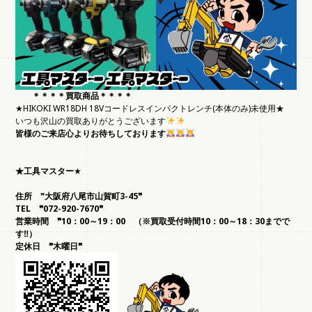
＊＊＊＊買取商品＊＊＊＊
★HIKOKI WR18DH 18Vコードレスインパクトレンチ(本体のみ)未使用★
いつも沢山の買取ありがとうございます
皆様のご来店心よりお待ちしております
★工具マスター
★
住所
❞
大阪府八尾市山賀町3-45❞
TEL
❞072-920-7670❞
営業時間 ❞10：00～19：00 （※買取受付時間10：00～18：30までで
す‼）
定休日 ❞木曜日❞