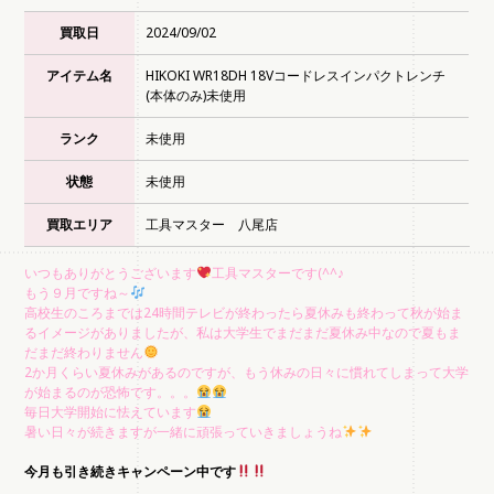
買取日
2024/09/02
アイテム名
HIKOKI WR18DH 18Vコードレスインパクトレンチ
(本体のみ)未使用
ランク
未使用
状態
未使用
買取エリア
工具マスター 八尾店
いつもありがとうございます
工具マスターです(^^♪
もう９月ですね～
高校生のころまでは24時間テレビが終わったら夏休みも終わって秋が始ま
るイメージがありましたが、私は大学生でまだまだ夏休み中なので夏もま
だまだ終わりません
2か月くらい夏休みがあるのですが、もう休みの日々に慣れてしまって大学
が始まるのが恐怖です。。。
毎日大学開始に怯えています
暑い日々が続きますが一緒に頑張っていきましょうね
今月も引き続きキャンペーン中です