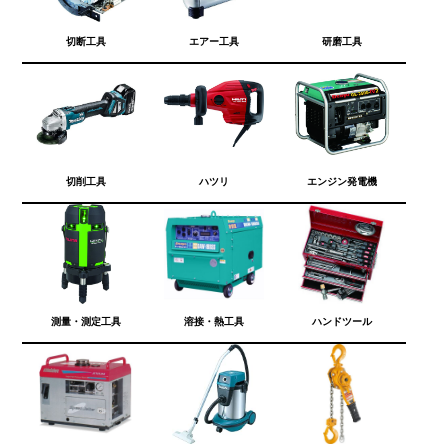
切断工具
エアー工具
研磨工具
切削工具
ハツリ
エンジン発電機
測量・測定工具
溶接・熱工具
ハンドツール