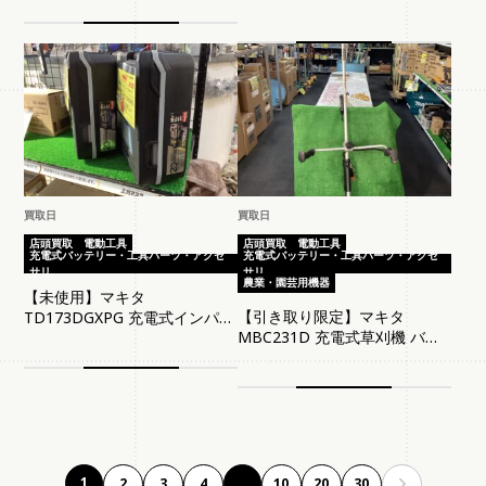
状品 ケース 充電器有
買取日
買取日
店頭買取
電動工具
店頭買取
電動工具
充電式バッテリー・工具パーツ・アクセ
充電式バッテリー・工具パーツ・アクセ
サリ
サリ
農業・園芸用機器
【未使用】マキタ
【引き取り限定】マキタ
TD173DGXPG 充電式インパク
MBC231D 充電式草刈機 バッ
トドライバ プレミアムグレー
テリ36V(3622A)×2 充電器
ジュ 現状品
(DC36WA) ※現状品/充電回数
不明
1
2
3
4
10
20
30