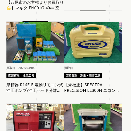
【八尾市のお客様よりお買取り
】マキタ FN001G 40㎜ 充電
式仕上げ釘打ち機
買取日 2026/04/04
買取日
店頭買取
油圧工具
店頭買取
測量・測定工具
泉精器 R14E-F 電動リモコン式
【未校正】SPECTRA
油圧ポンプ/油圧ヘッド分離式
PRECISION LL300N ニコン・
工具 ヘッド部 EP-520C本体・
トリンブルレーザーレベル ※
ダイス８個 /EP-520C用サイズ
現状品 ケース 受光器 取説有
別ダイス8個付き※セット・現
状品・ケース割れ有 (タ-101)