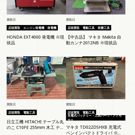
買取日
買取日
店頭買取
エンジン発電機
発電機
店頭買取
電動工具
研磨工具
HONDA EXT4000 発電機 ※現
【中古品】 マキタ Makita 自
状品
動カンナ2012NB ※現状品
買取日
買取日
店頭買取
電動工具
店頭買取
電動工具
充電式バッテリー・工具パーツ・アクセ
サリ
日立工機 HITACHI テーブル丸
マキタ TD022DSHXB 充電式
のこ C10FE 255mm 木工 テー
ペンインパクトドライバ ※現
ブルソー 丸鋸 マルノコ