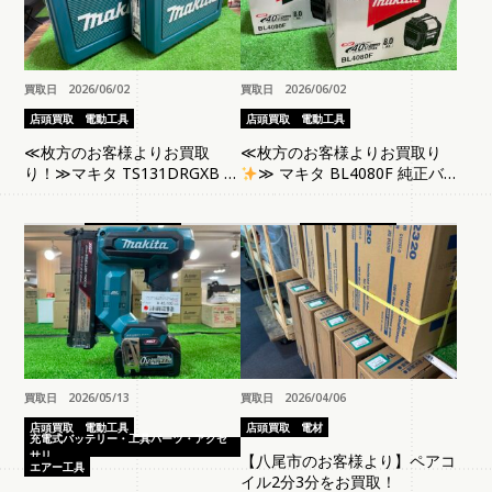
買取日 2026/06/02
買取日 2026/06/02
店頭買取
電動工具
店頭買取
電動工具
≪枚方のお客様よりお買取
≪枚方のお客様よりお買取り
り！≫マキタ TS131DRGXB 充
≫ マキタ BL4080F 純正バ
電式ソフトインパクトドライバ
ッテリ 未使用品
未使用品
買取日 2026/05/13
買取日 2026/04/06
店頭買取
電動工具
店頭買取
電材
充電式バッテリー・工具パーツ・アクセ
サリ
【八尾市のお客様より】ペアコ
エアー工具
イル2分3分をお買取！