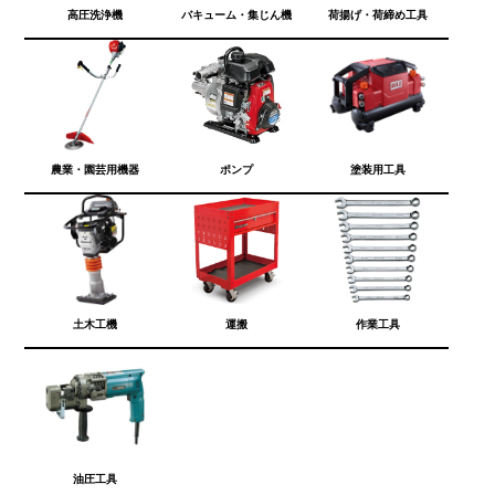
高圧洗浄機
バキューム・集じん機
荷揚げ・荷締め工具
農業・園芸用機器
ポンプ
塗装用工具
土木工機
運搬
作業工具
油圧工具