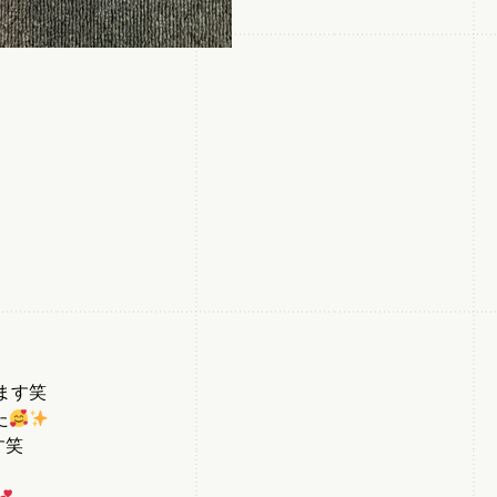
ます笑
た
す笑