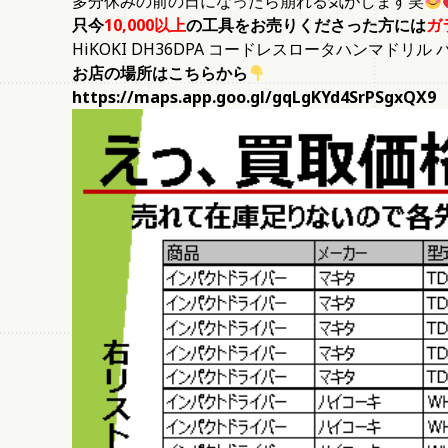
多分休みの前の日になったら崩れる気がします笑
只今
10,000以上
の工具をお売りくださった方には
ガ
HiKOKI DH36DPA コードレスロータハンマド
お店の場所はこちらから
https://maps.app.goo.gl/gqLgKYd4SrPSgxQX9