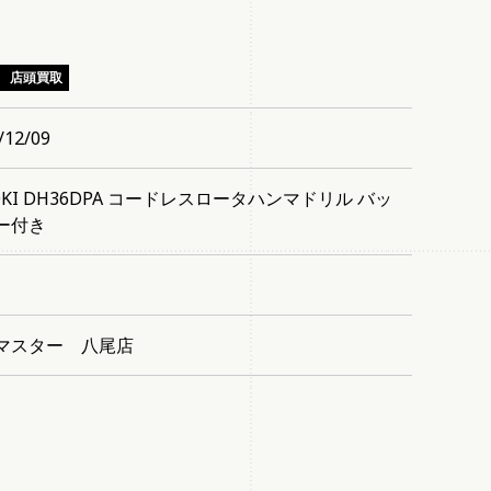
店頭買取
/12/09
OKI DH36DPA コードレスロータハンマドリル バッ
ー付き
マスター 八尾店