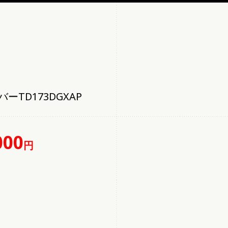
TD173DGXAP
000
円