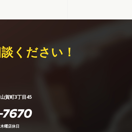
相談ください！
市山賀町3丁目45
-7670
0 木曜店休日