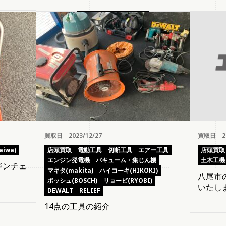
買取日 20
買取日 2023/12/27
店頭買取
iwa)
店頭買取
電動工具
切断工具
エアー工具
土木工機
エンジン発電機
バキューム・集じん機
ジンチェ
マキタ(makita)
ハイコーキ(HIKOKI)
八尾市
ボッシュ(BOSCH)
リョービ(RYOBI)
いたし
DEWALT
RELIEF
14点の工具の紹介