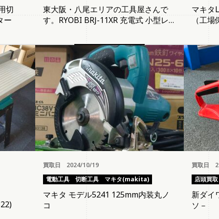
用切
東大阪・八尾エリアの工具屋さんで
マキタL
ター
す。RYOBI BRJ-11XR 充電式 小型レ
（工場
ジプロソー ※バッテリー1個 充電器
ケース付き
買取日 2024/10/19
買取日 20
電動工具
切断工具
マキタ(makita)
店頭買取
マキタ モデル5241 125mm内装丸ノ
新ダイワ
22)
コ
ソ－