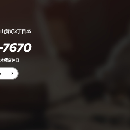
市山賀町3丁目45
-7670
0 木曜店休日
る