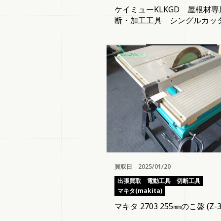
ケイミューKLKGD 屋根材専
断・加工工具 シングルカッ
買取日 2025/01/20
出張買取
電動工具
切断工具
マキタ(makita)
マキタ 2703 255㎜のこ盤 (Z-3