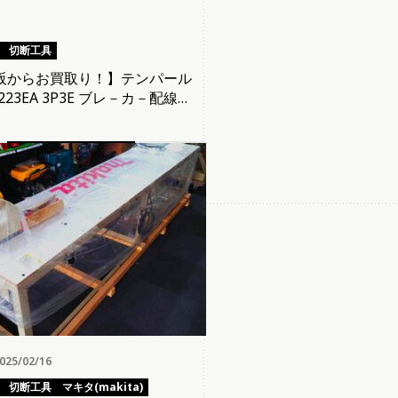
切断工具
阪からお買取り！】テンパール
-223EA 3P3E ブレ－カ－配線用
25/02/16
切断工具
マキタ(makita)