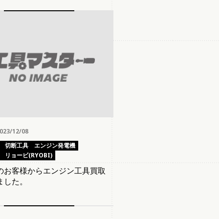
23/12/08
切断工具
エンジン発電機
リョービ(RYOBI)
のお客様からエンジン工具買取
ました。