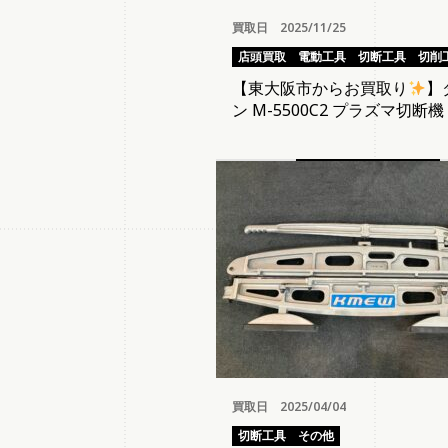
買取日 2025/11/25
店頭買取
電動工具
切断工具
切削
【東大阪市からお買取り
】
ン M-5500C2 プラズマ切断機
買取日 2025/04/04
切断工具
その他