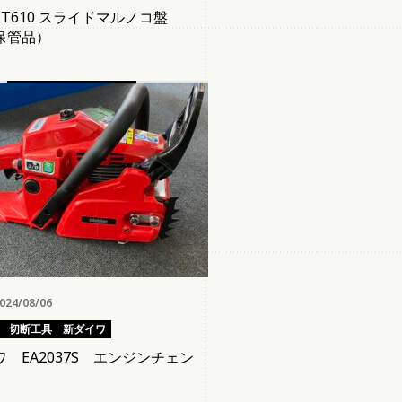
T610 スライドマルノコ盤
保管品）
24/08/06
切断工具
新ダイワ
 EA2037S エンジンチェン