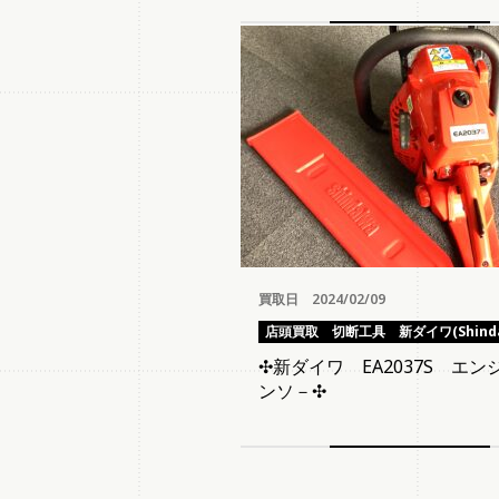
買取日 2024/02/09
店頭買取
切断工具
新ダイワ(Shinda
✣新ダイワ EA2037S エン
ンソ－✣