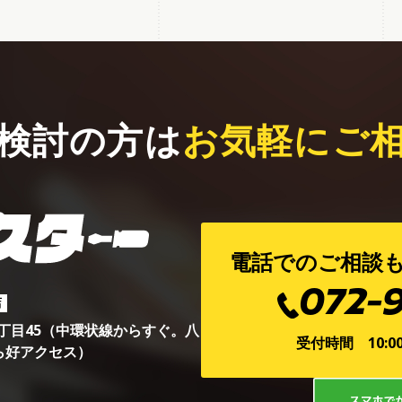
検討の方は
お気軽にご
電話でのご相談
072-
店
町3丁目45（中環状線からすぐ。八
受付時間 10:0
ら好アクセス）