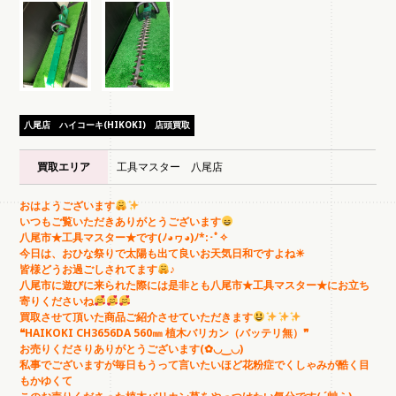
八尾店
ハイコーキ(HIKOKI)
店頭買取
買取エリア
工具マスター 八尾店
おはようございます
いつもご覧いただきありがとうございます
八尾市★工具マスター★です(ﾉ◕ヮ◕)ﾉ*:･ﾟ✧
今日は、おひな祭りで太陽も出て良いお天気日和ですよね☀
皆様どうお過ごしされてます
♪
八尾市に遊びに来られた際には是非とも八尾市★工具マスター★にお立ち
寄りくださいね
買取させて頂いた商品ご紹介させていただきます
❝HAIKOKI CH3656DA 560㎜ 植木バリカン（バッテリ無）❞
お売りくださりありがとうございます(✿◡‿◡)
私事でございますが毎日もうって言いたいほど花粉症でくしゃみが酷く目
もかゆくて