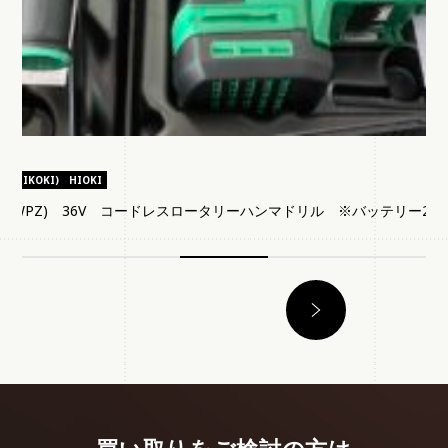
(HIKOKI)
HIOKI
28DA(2WPZ) 36V コードレスロータリーハンマドリル ※バッテリー