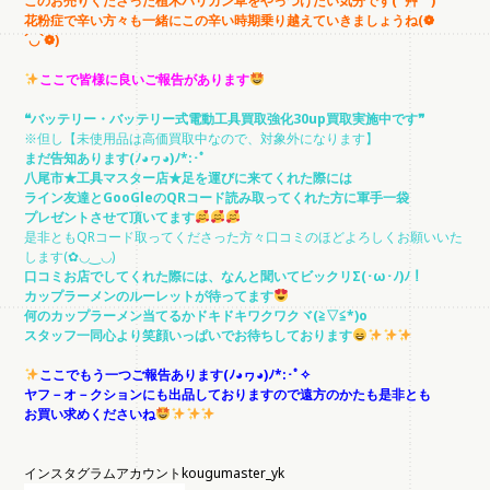
このお売りくださった植木バリカン草をやっつけたい気分です( ´艸｀)
花粉症で辛い方々も一緒にこの辛い時期乗り越えていきましょうね(❁
´◡`❁)
ここで皆様に良いご報告があります
❝バッテリー・バッテリー式電動工具買取強化30up買取実施中です❞
※但し【未使用品は高価買取中なので、対象外になります】
まだ告知あります(ﾉ◕ヮ◕)ﾉ*:･ﾟ
八尾市★工具マスター店★足を運びに来てくれた際には
ライン友達とGooGleのQRコード読み取ってくれた方に軍手一袋
プレゼントさせて頂いてます
是非ともQRコード取ってくださった方々口コミのほどよろしくお願いいた
します(✿◡‿◡)
口コミお店でしてくれた際には、なんと聞いてビックリΣ(･ω･ﾉ)ﾉ！
カップラーメンのルーレットが待ってます
何のカップラーメン当てるかドキドキワクワクヾ(≧▽≦*)o
スタッフ一同心より笑顔いっぱいでお待ちしております
ここでもう一つご報告あります(ﾉ◕ヮ◕)ﾉ*:･ﾟ✧
ヤフ－オ－クションにも出品しておりますので遠方のかたも是非とも
お買い求めくださいね
インスタグラムアカウントkougumaster_yk