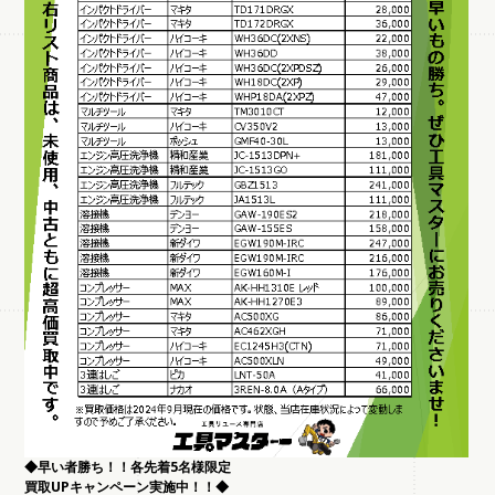
◆
早い者勝ち！！各先着5名様限定
買取UPキャンペーン実施中！！◆