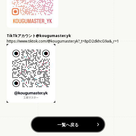
TikTk
アカウント@kougumaster.yk
https://www.tiktok.com/@kougumaster.yk?_t=8pD2dkhcG9a&_r=1
一覧へ戻る