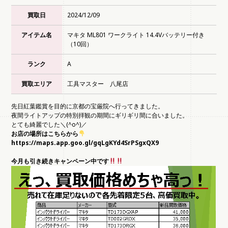
買取日
2024/12/09
アイテム名
マキタ ML801 ワークライト 14.4Vバッテリー付き
（10回）
ランク
A
買取エリア
工具マスター 八尾店
先日紅葉鑑賞を目的に京都の宝厳院へ行ってきました。
夜間ライトアップの特別拝観の期間にギリギリ間に合いました。
とても綺麗でした＼(^o^)／
お店の場所はこちらから
https://maps.app.goo.gl/gqLgKYd4SrPSgxQX9
今月も引き続きキャンペーン中です