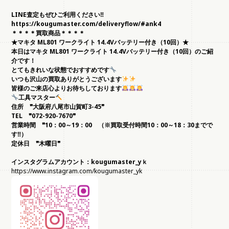
LINE
査定もぜひご利用ください‼
https://kougumaster.com/deliveryflow/#ank4
＊＊＊＊買取商品＊＊＊＊
★
マキタ ML801 ワークライト 14.4Vバッテリー付き（10回）
★
本日はマキタ ML801 ワークライト 14.4Vバッテリー付き（10回）のご紹
介です！
とてもきれいな状態でおすすめです
いつも沢山の買取ありがとうございます
皆様のご来店心よりお待ちしております
工具マスター
住所 ❞大阪府八尾市山賀町3-45❞
TEL
❞072-920-7670❞
営業時間 ❞10：00～19：00 （※買取受付時間10：00～18：30までで
す‼）
定休日 ❞木曜日❞
インスタグラムアカウント：kougumaster_yｋ
https://www.instagram.com/kougumaster_yk