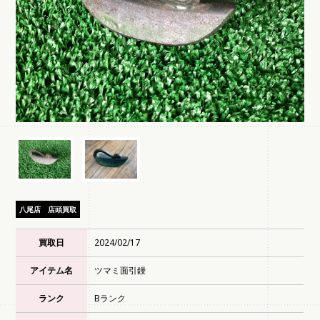
八尾店
店頭買取
買取日
2024/02/17
アイテム名
ツマミ面引鏝
ランク
Bランク