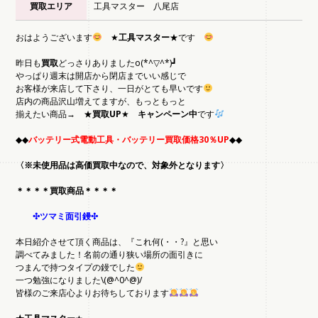
買取エリア
工具マスター 八尾店
おはようございます
★
工具マスター
★です
昨日も
買取
どっさりありましたo(*^▽^*)┛
やっぱり週末は開店から閉店までいい感じで
お客様が来店して下さり、一日がとても早いです
店内の商品沢山増えてますが、もっともっと
揃えたい商品→ ★
買取UP
★
キャンペーン中
です
◆◆
バッテリー式電動工具・バッテリー買取価格30％UP
◆◆
〈※未使用品は高価買取中なので、対象外となります〉
＊＊＊＊買取商品＊＊＊＊
✣ツマミ面引鏝✣
本日紹介させて頂く商品は、『これ何(・・?』と思い
調べてみました！名前の通り狭い場所の面引きに
つまんで持つタイプの鏝でした
一つ勉強になりました\(@^0^@)/
皆様のご来店心よりお待ちしております