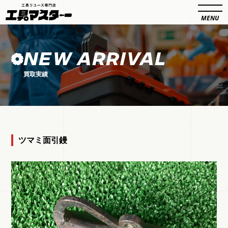
NEW ARRIVAL
買取実績
ツマミ面引鏝