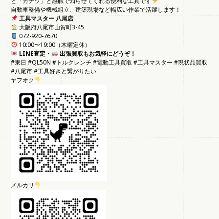
と「カチッ」と感触で知らせてくれる便利な工具です
自動車整備や機械組立、建築現場など幅広い作業で活躍します！
工具マスター 八尾店
大阪府八尾市山賀町3-45
072-920-7670
10:00〜19:00（木曜定休）
LINE査定・
出張買取もお気軽にどうぞ！
#東日 #QL50N #トルクレンチ #電動工具買取 #工具マスター #現状品買取
#八尾市 #工具好きと繋がりたい
ヤフオク
メルカリ