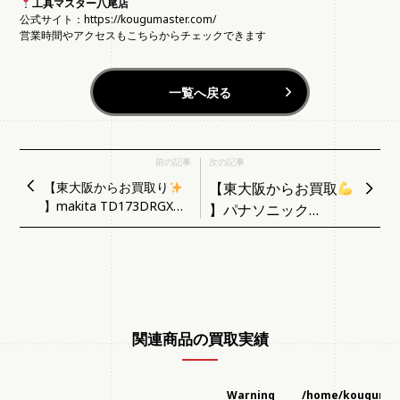
工具マスター八尾店
公式サイト：
https://kougumaster.com/
営業時間やアクセスもこちらからチェックできます
一覧へ戻る
前の記事
次の記事
【東大阪からお買取り
【東大阪からお買取
】makita TD173DRGXO
】パナソニック
充電式インパクトドライ
EZ1PD1 充電式インパ
バ（オリーブ・フルセッ
クトドライバ 14.4V ケ
ト）
ース付き
関連商品の買取実績
Warning
/home/kougumas