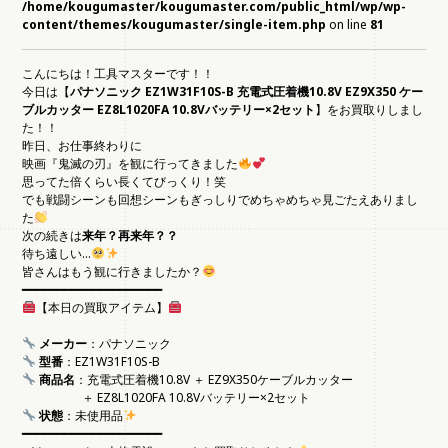
/home/kougumaster/kougumaster.com/public_html/wp/wp-
content/themes/kougumaster/single-item.php
on line
81
こんにちは！工具マスターです！！
今日は【
パナソニック EZ1W31F10S-B 充電式圧着機10.8V EZ9X350 ケー
ブルカッター EZ8L1020FA 10.8Vバッテリー×2セット
】をお買取りしまし
た！！
昨日、お仕事終わりに
映画『鬼滅の刃』を観に行ってきました
思ってた倍くらい長くてびっくり！笑
でも戦闘シーンも回想シーンもぎっしりでめちゃめちゃ見ごたえありまし
た
次の続きは
来年？再来年？？
待ち遠しい…
皆さんはもう観に行きましたか？
━━━━━━━━━━━━━━━━━━━━
【本日の買取アイテム】
メーカー
：パナソニック
型番
：EZ1W31F10S-B
商品名
：充電式圧着機10.8V ＋ EZ9X350ケーブルカッター
＋ EZ8L1020FA 10.8Vバッテリー×2セット
状態
：未使用品
━━━━━━━━━━━━━━━━━━━━