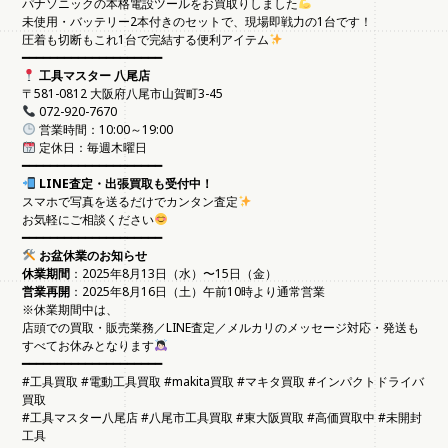
パナソニックの本格電設ツールをお買取りしました
未使用・バッテリー2本付きのセットで、現場即戦力の1台です！
圧着も切断もこれ1台で完結する便利アイテム
━━━━━━━━━━━━━━━━━━━━
工具マスター 八尾店
〒581-0812 大阪府八尾市山賀町3-45
072-920-7670
営業時間：10:00～19:00
定休日：毎週木曜日
━━━━━━━━━━━━━━━━━━━━
LINE査定・出張買取も受付中！
スマホで写真を送るだけでカンタン査定
お気軽にご相談ください
━━━━━━━━━━━━━━━━━━━━
お盆休業のお知らせ
休業期間
：2025年8月13日（水）〜15日（金）
営業再開
：2025年8月16日（土）午前10時より通常営業
※休業期間中は、
店頭での買取・販売業務／LINE査定／メルカリのメッセージ対応・発送も
すべてお休みとなります
━━━━━━━━━━━━━━━━━━━━
#工具買取 #電動工具買取 #makita買取 #マキタ買取 #インパクトドライバ
買取
#工具マスター八尾店 #八尾市工具買取 #東大阪買取 #高価買取中 #未開封
工具