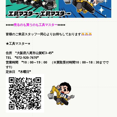
♦️♦️♦️♦️♦️
売るのも買うのも工具マスター
♦️♦️♦️♦️♦️
皆様のご来店スタッフ一同心よりお待ちしております
★工具マスター
★
住所
❞
大阪府八尾市山賀町3-45❞
TEL
❞072-920-7670❞
営業時間 ❞10：00～19：00 （※買取受付時間10：00～18：30までで
す‼）
定休日 ❞木曜日❞