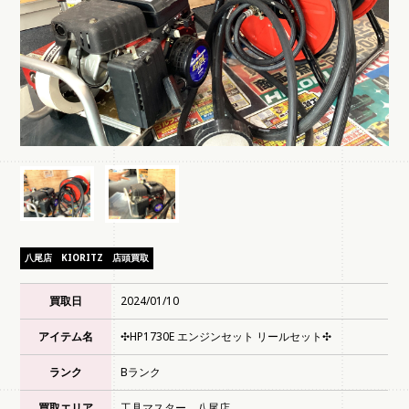
八尾店
KIORITZ
店頭買取
買取日
2024/01/10
アイテム名
✣HP1730E エンジンセット リールセット✣
ランク
Bランク
買取エリア
工具マスター 八尾店