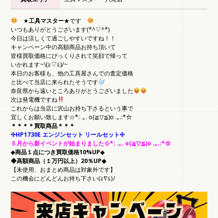
★
工具マスター
★です
いつもありがとうございます(*^▽^*)
今日は涼しくて過ごしやすいですね！！
キャンペーン中の高額商品お持ち頂いて
皆様買取価格にびっくりされて笑顔で帰って
いかれます~\(≧▽≦)/~
本日のお客様も、他の工具屋さんでの査定価格
と比べて当店に来られたそうです
奈良県から遠いところありがとうございました
次は発電機ですね
これからは当店に沢山お持ち下さるという事で
宜しくお願い致します☆*: .｡. o(≧▽≦)o .｡.:*☆
＊＊＊＊買取商品＊＊＊
✣HP1730E エンジンセット リールセット✣
５月から新イベントが始まりました☆*: .｡. o(≧▽≦)o .｡.:*☆
◆
商品１点につき買取価格10%UP
◆
◆高額商品（１万円以上）20％UP◆
【未使用、おまとめ商品は対象外です】
この機会にどんどんお持ち下さい(≧∇≦)ﾉ