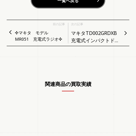
一覧へ戻る
前の記事
次の記事
✣マキタ モデル
マキタTD002GRDXB
MR051 充電式ラジオ✣
充電式インパクトドラ
イバ黒（本体・バッテ
リ2個・充電器）フル
セット
関連商品の買取実績