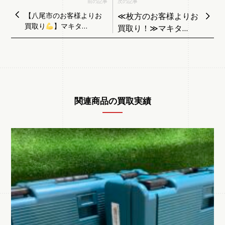
前の記事
次の記事
【八尾市のお客様よりお
≪枚方のお客様よりお
買取り
】マキタ
買取り！≫マキタ
FN001G 40㎜ 充電式仕上
TS131DRGXB 充電式
げ釘打ち機
ソフトインパクトドラ
イバ 未使用品
関連商品の買取実績