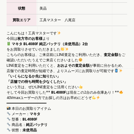
状態
美品
買取エリア
工具マスター 八尾店
こんにちは！工具マスターです
今回は
枚方市のお客様
より
マキタ BL4080F 純正バッテリ（未使用品）2台
をお買取りさせていただきました
こちらのお客様は、ご来店前にLINE査定をご利用いただき、
査定金額
をご
確認いただいたうえでご来店くださいました
LINE査定をご利用いただくと、
おおよその査定金額
が事前に分かるため、
店舗での査定時間が短縮でき、よりスムーズにお買取りが可能です
「いくらになるか先に知りたい」
「店舗での待ち時間を少なくしたい」
という方は、ぜひLINE査定をご活用ください
そして今回お買取りした**
BL4080F
は現在この2台のみ在庫あり！**
40Vmaxユーザーの方でお探しの方はお早めにどうぞ
━━━━━━━━━━━━━━━━━━━
本日のお買取りアイテム
メーカー：
マキタ
型番：
BL4080F
商品名：
純正バッテリ
状態：
未使用品