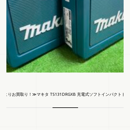
02
具
様よりお買取り！≫マキタ TS131DRGXB 充電式ソフトインパクトド