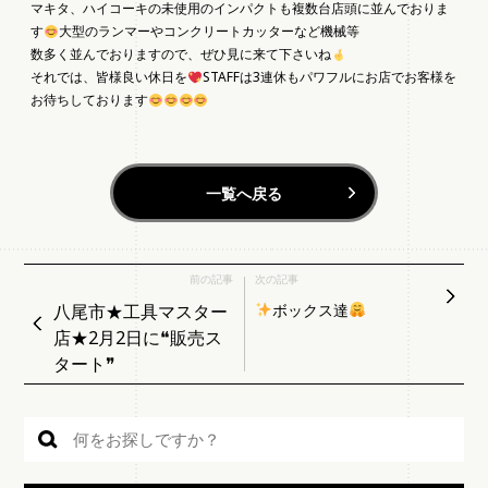
マキタ、ハイコーキの未使用のインパクトも複数台店頭に並んでおりま
す
大型のランマーやコンクリートカッターなど機械等
数多く並んでおりますので、ぜひ見に来て下さいね
それでは、皆様良い休日を
STAFFは3連休もパワフルにお店でお客様を
お待ちしております
一覧へ戻る
前の記事
次の記事
八尾市★工具マスター
ボックス達
店★2月2日に❝販売ス
タート❞