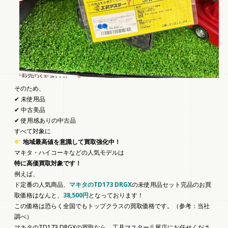
そのため、
✔ 未使用品
✔ 中古美品
✔ 使用感ありの中古品
すべて対象に
地域最高値を意識して買取強化中！
マキタ・ハイコーキなどの人気モデルは
特に高価買取対象です！
例えば、
ド定番の人気商品、
マキタのTD173 DRGX
の未使用品セット完品のお買
取価格はなんと、
38,500円
となっております！
この価格は恐らく全国でもトップクラスの買取価格です。（参考：当社
調べ）
マキタのTD173 DRGXの買取なら、工具マスター八尾店にお任せくださ