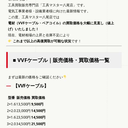
工具買取販売専門店「工具マスター八尾店」です。
電気工事業者様・設備業者様に向けた最新情報です。
この度、工具マスター八尾店では
電材（VVFケーブル・ペアコイル）の買取価格を大幅に見直し（値上
げ）いたしました！
現在、電材相場の上昇と在庫不足により
これまで以上の高価買取が可能な状況
です！
■ VVFケーブル｜販売価格・買取価格一覧
まずは最新の価格をご確認ください
【VVFケーブル】
型番
販売価格
買取価格
2×1.6
13,500円
9,500円
2×2.0
23,000円
14,500円
3×1.6
23,500円
14,500円
3×2.0
34,500円
21,500円